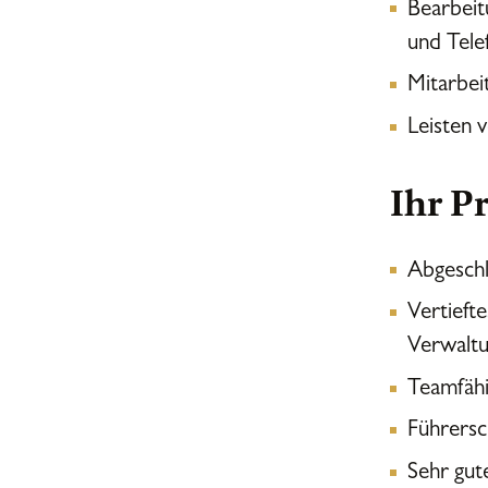
Bearbeit
und Tele
Mitarbei
Leisten 
Ihr Pr
Abgeschl
Vertieft
Verwaltu
Teamfähi
Führersc
Sehr gut