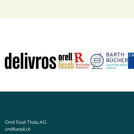
Orell Füssli Thalia AG
orellfuessli.ch