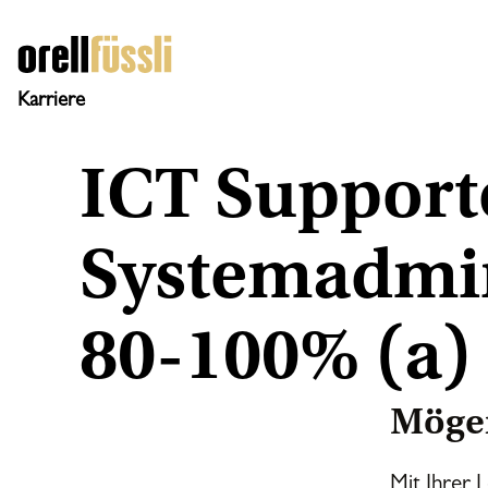
Direkt
zum
Inhalt
Karriere
ICT Supporte
Systemadmin
80-100% (a)
Mögen
Mit Ihrer L